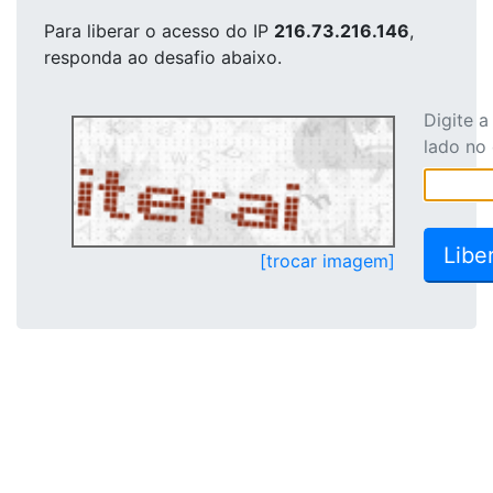
Para liberar o acesso
do IP
216.73.216.146
,
responda ao desafio abaixo.
Digite 
lado no
[trocar imagem]