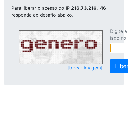
Para liberar o acesso
do IP
216.73.216.146
,
responda ao desafio abaixo.
Digite 
lado no
[trocar imagem]